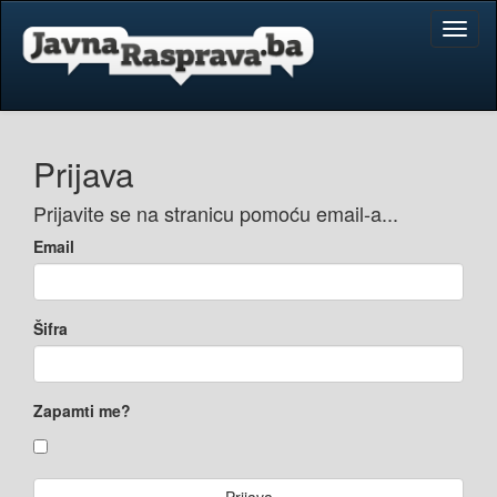
Toggl
naviga
Prijava
Prijavite se na stranicu pomoću email-a...
Email
Šifra
Zapamti me?