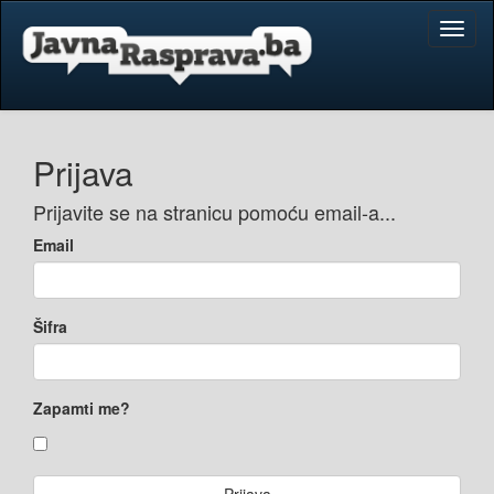
Toggl
naviga
Prijava
Prijavite se na stranicu pomoću email-a...
Email
Šifra
Zapamti me?