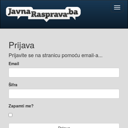
Toggl
naviga
Prijava
Prijavite se na stranicu pomoću email-a...
Email
Šifra
Zapamti me?