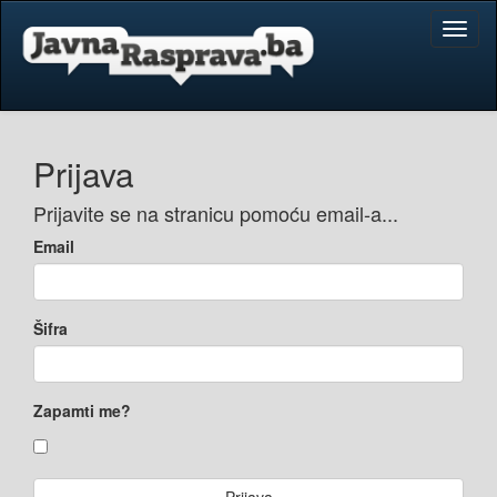
Toggl
naviga
Prijava
Prijavite se na stranicu pomoću email-a...
Email
Šifra
Zapamti me?