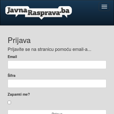
Toggl
naviga
Prijava
Prijavite se na stranicu pomoću email-a...
Email
Šifra
Zapamti me?