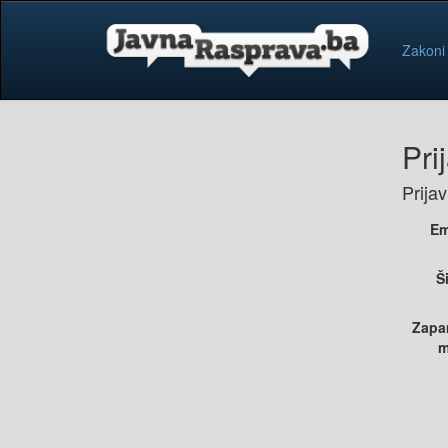
Zakoni
Pri
Prija
Em
Š
Zapa
m