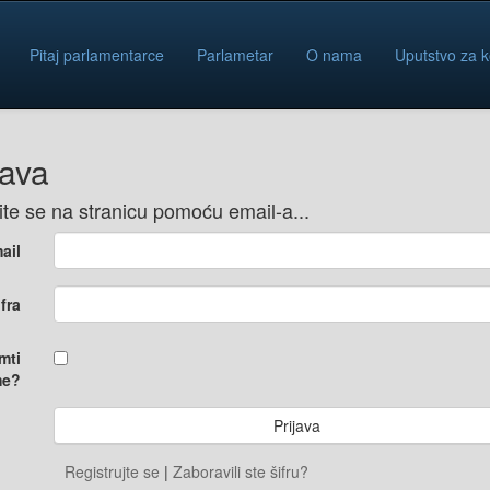
Pitaj parlamentarce
Parlametar
O nama
Uputstvo za k
java
vite se na stranicu pomoću email-a...
ail
ifra
mti
e?
Registrujte se
|
Zaboravili ste šifru?