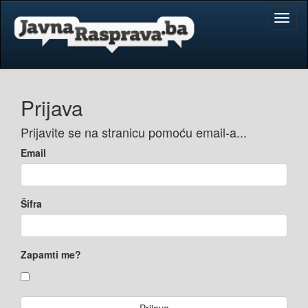
Toggl
naviga
Prijava
Prijavite se na stranicu pomoću email-a...
Email
Šifra
Zapamti me?