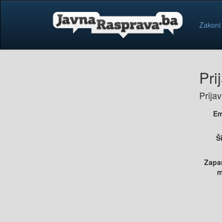
Zakoni
Pri
Prija
Em
Š
Zapa
m