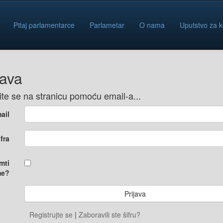
Pitaj parlamentarce
Parlametar
O nama
Uputstvo za k
java
vite se na stranicu pomoću email-a...
ail
ifra
mti
e?
Registrujte se
|
Zaboravili ste šifru?