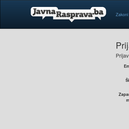
Zakoni
Pri
Prija
Em
Š
Zapa
m