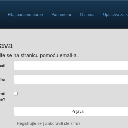
Pitaj parlamentarce
Parlametar
O nama
Uputstvo za k
java
vite se na stranicu pomoću email-a...
ail
ifra
mti
e?
Registrujte se
|
Zaboravili ste šifru?