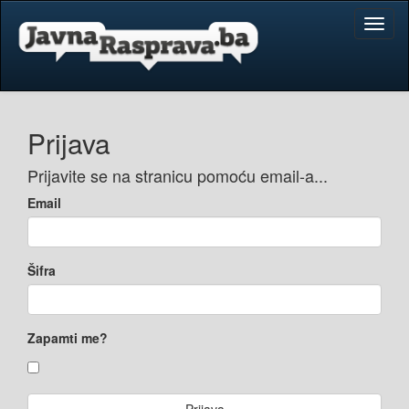
Toggl
naviga
Prijava
Prijavite se na stranicu pomoću email-a...
Email
Šifra
Zapamti me?