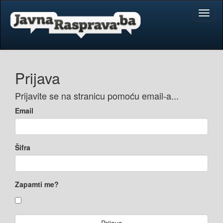
Toggl
naviga
Prijava
Prijavite se na stranicu pomoću email-a...
Email
Šifra
Zapamti me?