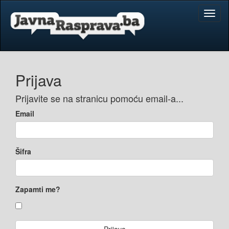
Toggl
naviga
Prijava
Prijavite se na stranicu pomoću email-a...
Email
Šifra
Zapamti me?