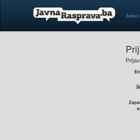
Zakoni
Pri
Prija
Em
Š
Zapa
m