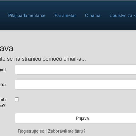
Pitaj parlamentarce
Parlametar
O nama
Uputstvo za k
java
vite se na stranicu pomoću email-a...
ail
ifra
mti
e?
Registrujte se
|
Zaboravili ste šifru?