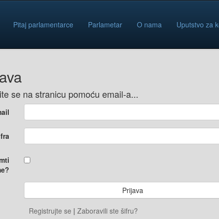
Pitaj parlamentarce
Parlametar
O nama
Uputstvo za k
java
vite se na stranicu pomoću email-a...
ail
ifra
mti
e?
Registrujte se
|
Zaboravili ste šifru?