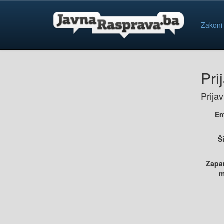
Zakoni
Pri
Prija
Em
Š
Zapa
m