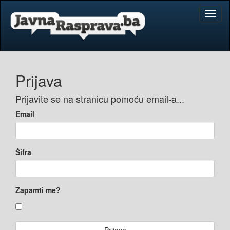
Toggl
naviga
Prijava
Prijavite se na stranicu pomoću email-a...
Email
Šifra
Zapamti me?