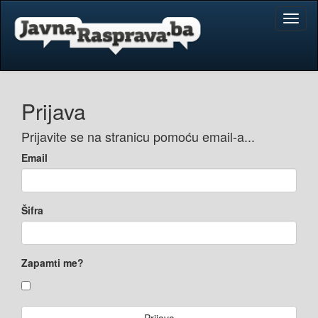
Toggl
naviga
Prijava
Prijavite se na stranicu pomoću email-a...
Email
Šifra
Zapamti me?