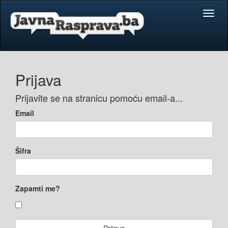
Toggl
naviga
Prijava
Prijavite se na stranicu pomoću email-a...
Email
Šifra
Zapamti me?