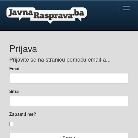
Toggl
naviga
Prijava
Prijavite se na stranicu pomoću email-a...
Email
Šifra
Zapamti me?