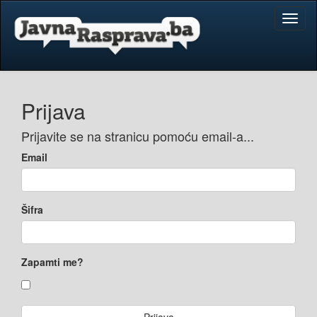
Toggl
naviga
Prijava
Prijavite se na stranicu pomoću email-a...
Email
Šifra
Zapamti me?