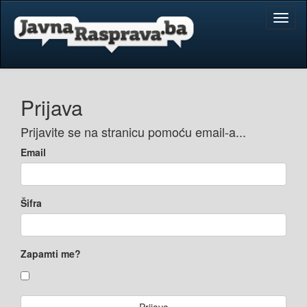
Toggl
naviga
Prijava
Prijavite se na stranicu pomoću email-a...
Email
Šifra
Zapamti me?