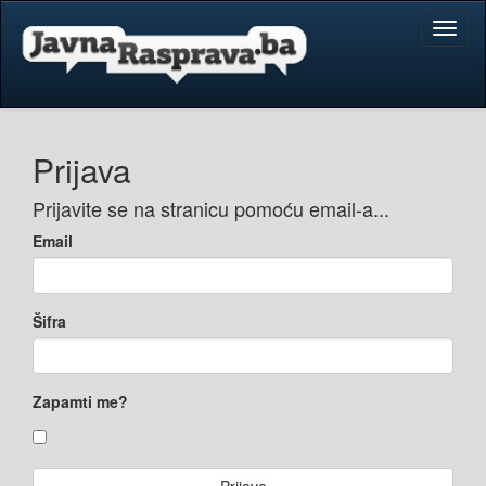
Toggl
naviga
Prijava
Prijavite se na stranicu pomoću email-a...
Email
Šifra
Zapamti me?