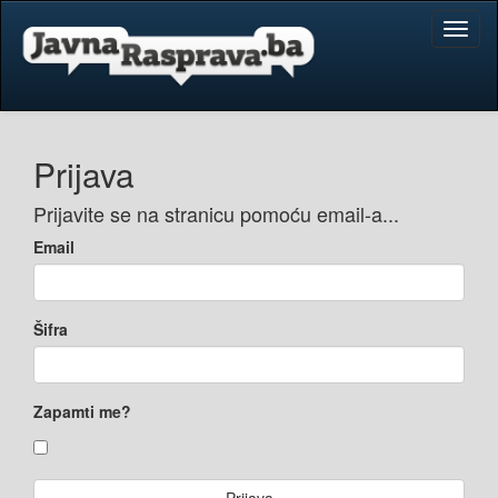
Toggl
naviga
Prijava
Prijavite se na stranicu pomoću email-a...
Email
Šifra
Zapamti me?