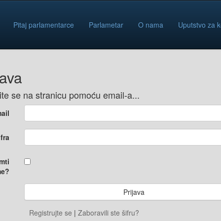
Pitaj parlamentarce
Parlametar
O nama
Uputstvo za k
java
vite se na stranicu pomoću email-a...
ail
ifra
mti
e?
Registrujte se
|
Zaboravili ste šifru?