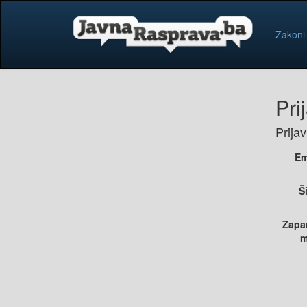
Zakoni
Pri
Prija
Em
Š
Zapa
m