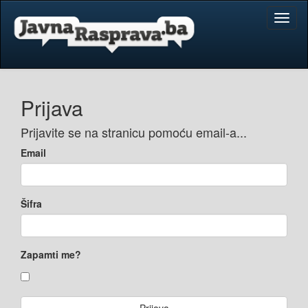
Toggl
naviga
Prijava
Prijavite se na stranicu pomoću email-a...
Email
Šifra
Zapamti me?