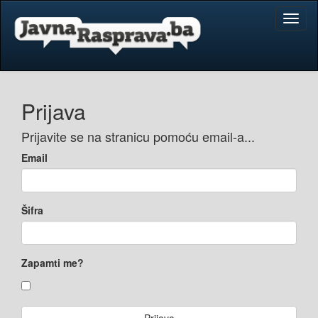
Toggl
naviga
Prijava
Prijavite se na stranicu pomoću email-a...
Email
Šifra
Zapamti me?