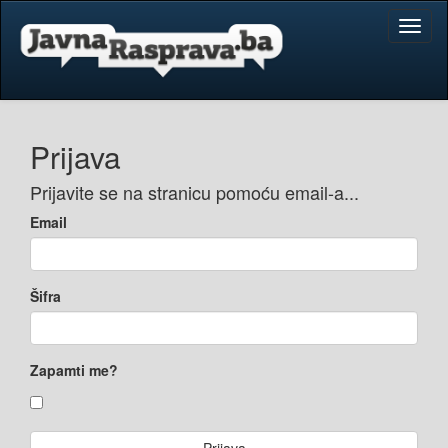
Toggl
naviga
Prijava
Prijavite se na stranicu pomoću email-a...
Email
Šifra
Zapamti me?