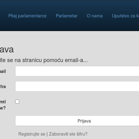
Pitaj parlamentarce
Parlametar
O nama
Uputstvo za k
java
vite se na stranicu pomoću email-a...
ail
ifra
mti
e?
Registrujte se
|
Zaboravili ste šifru?