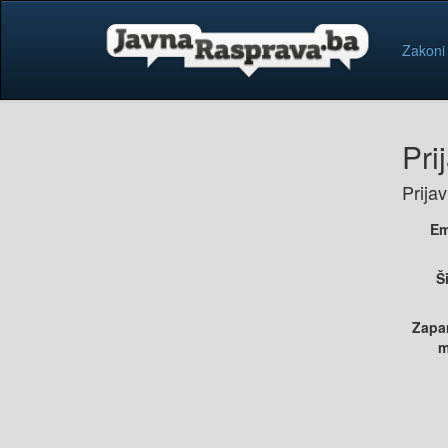
Zakoni
Pri
Prija
Em
Š
Zapa
m