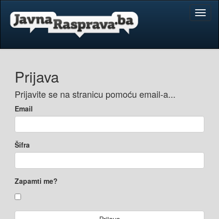
Toggl
naviga
Prijava
Prijavite se na stranicu pomoću email-a...
Email
Šifra
Zapamti me?