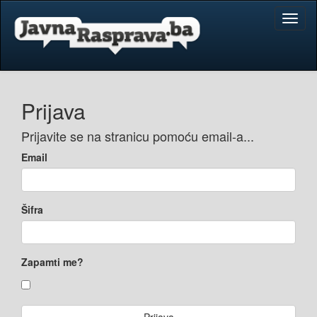
Toggl
naviga
Prijava
Prijavite se na stranicu pomoću email-a...
Email
Šifra
Zapamti me?