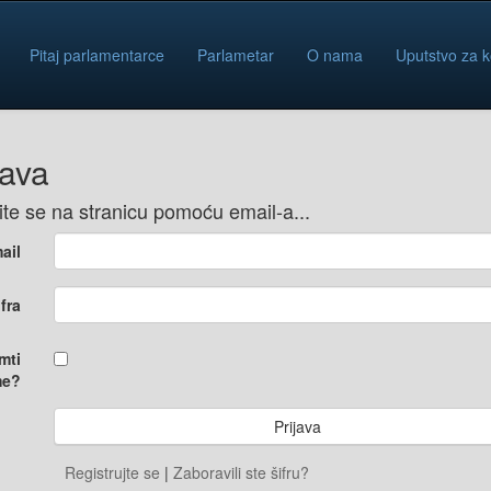
Pitaj parlamentarce
Parlametar
O nama
Uputstvo za k
java
vite se na stranicu pomoću email-a...
ail
ifra
mti
e?
Registrujte se
|
Zaboravili ste šifru?