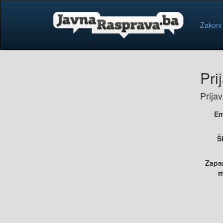
Zakoni
Pri
Prija
Em
Š
Zapa
m