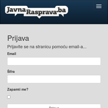
Toggl
naviga
Prijava
Prijavite se na stranicu pomoću email-a...
Email
Šifra
Zapamti me?