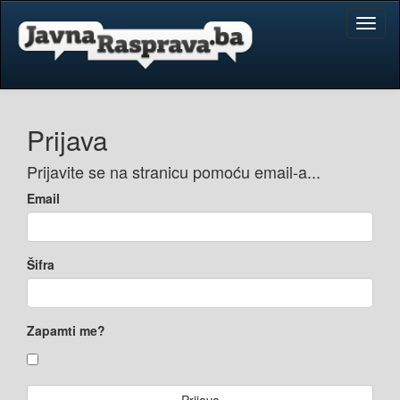
Toggl
naviga
Prijava
Prijavite se na stranicu pomoću email-a...
Email
Šifra
Zapamti me?