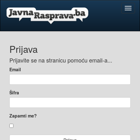
Toggl
naviga
Prijava
Prijavite se na stranicu pomoću email-a...
Email
Šifra
Zapamti me?