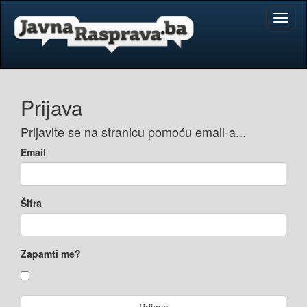
Toggl
naviga
Prijava
Prijavite se na stranicu pomoću email-a...
Email
Šifra
Zapamti me?