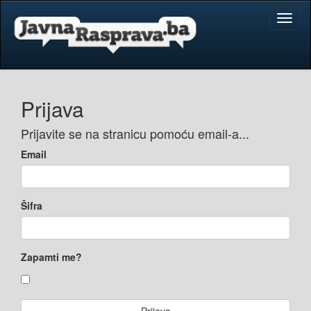
Toggl
naviga
Prijava
Prijavite se na stranicu pomoću email-a...
Email
Šifra
Zapamti me?