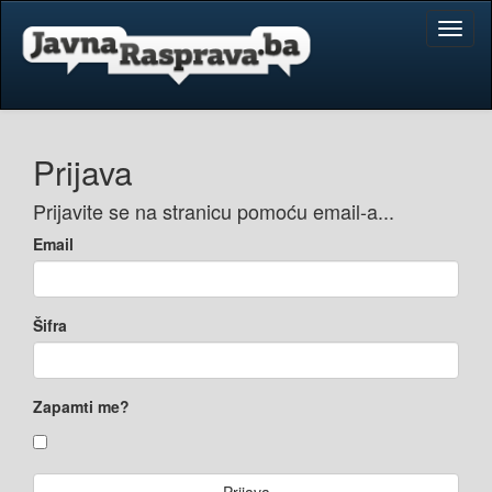
Toggl
naviga
Prijava
Prijavite se na stranicu pomoću email-a...
Email
Šifra
Zapamti me?