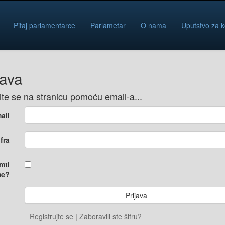
Pitaj parlamentarce
Parlametar
O nama
Uputstvo za k
java
vite se na stranicu pomoću email-a...
ail
ifra
mti
e?
Registrujte se
|
Zaboravili ste šifru?