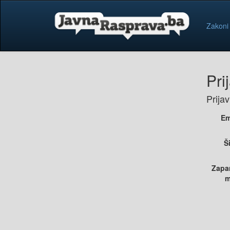
Zakoni
Pri
Prija
Em
Š
Zapa
m