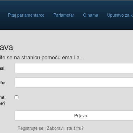
Pitaj parlamentarce
Parlametar
O nama
Uputstvo za k
java
vite se na stranicu pomoću email-a...
ail
ifra
mti
e?
Registrujte se
|
Zaboravili ste šifru?