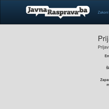
Zakoni
Pri
Prija
Em
Š
Zapa
m