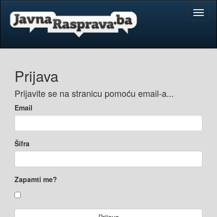
Toggl
naviga
Prijava
Prijavite se na stranicu pomoću email-a...
Email
Šifra
Zapamti me?