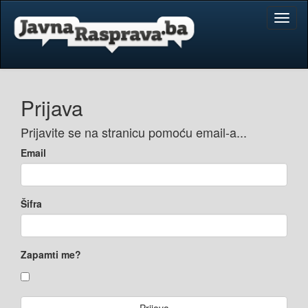
Toggl
naviga
Prijava
Prijavite se na stranicu pomoću email-a...
Email
Šifra
Zapamti me?