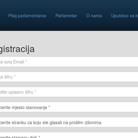
Pitaj parlamentarce
Parlametar
O nama
Uputstvo za k
istracija