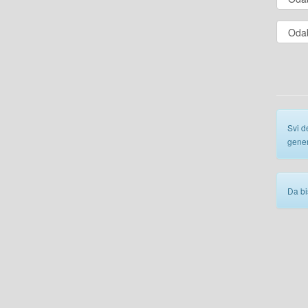
Svi d
gener
Da bi