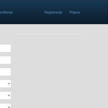
orištenje
Registracija
Prijava