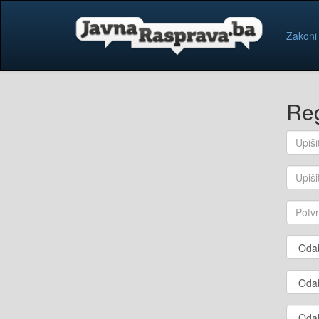
Zakoni
Reg