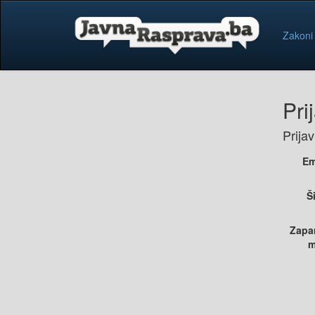
Zakoni
Pri
Prija
Em
Š
Zapa
m