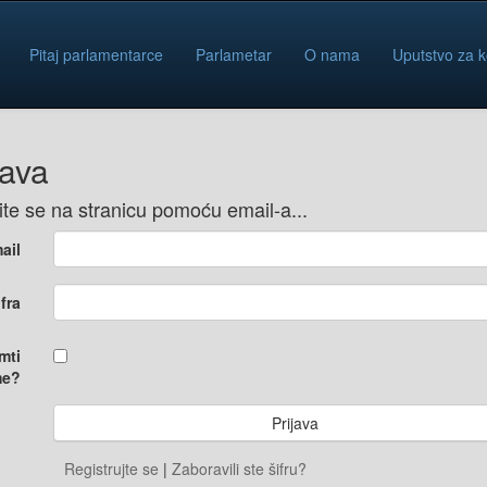
Pitaj parlamentarce
Parlametar
O nama
Uputstvo za k
java
vite se na stranicu pomoću email-a...
ail
ifra
mti
e?
Registrujte se
|
Zaboravili ste šifru?