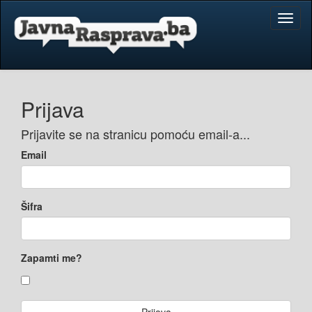
Toggl
naviga
Prijava
Prijavite se na stranicu pomoću email-a...
Email
Šifra
Zapamti me?