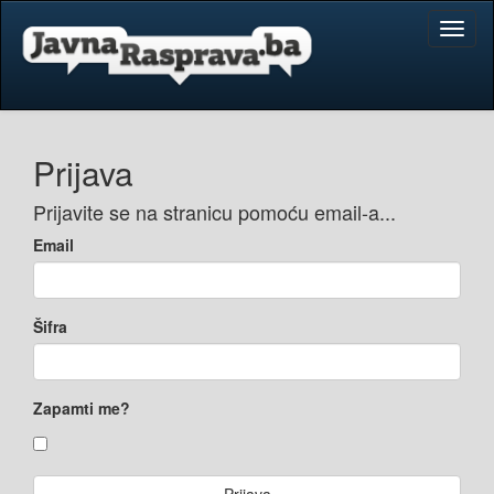
Toggl
naviga
Prijava
Prijavite se na stranicu pomoću email-a...
Email
Šifra
Zapamti me?