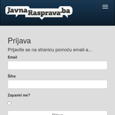
Toggl
naviga
Prijava
Prijavite se na stranicu pomoću email-a...
Email
Šifra
Zapamti me?