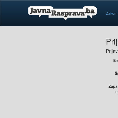
Zakoni
Pri
Prija
Em
Š
Zapa
m