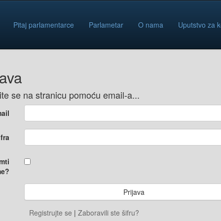
Pitaj parlamentarce
Parlametar
O nama
Uputstvo za k
java
vite se na stranicu pomoću email-a...
ail
ifra
mti
e?
Registrujte se
|
Zaboravili ste šifru?