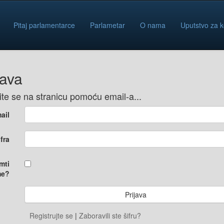
Pitaj parlamentarce
Parlametar
O nama
Uputstvo za k
java
vite se na stranicu pomoću email-a...
ail
ifra
mti
e?
Registrujte se
|
Zaboravili ste šifru?