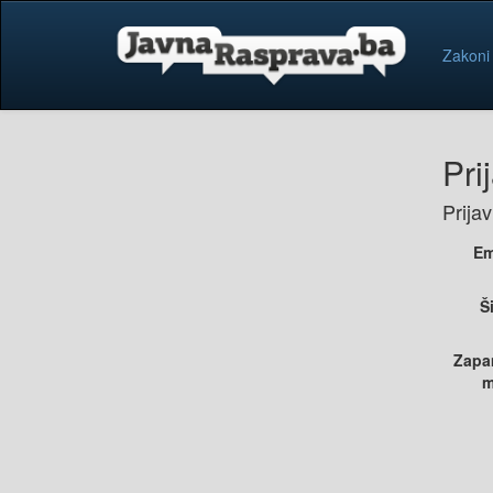
Zakoni
Pri
Prija
Em
Š
Zapa
m