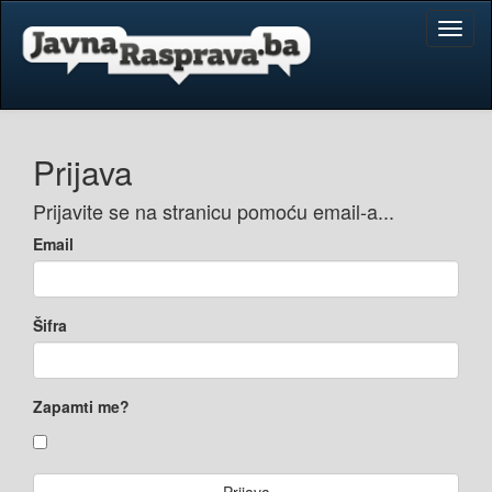
Toggl
naviga
Prijava
Prijavite se na stranicu pomoću email-a...
Email
Šifra
Zapamti me?