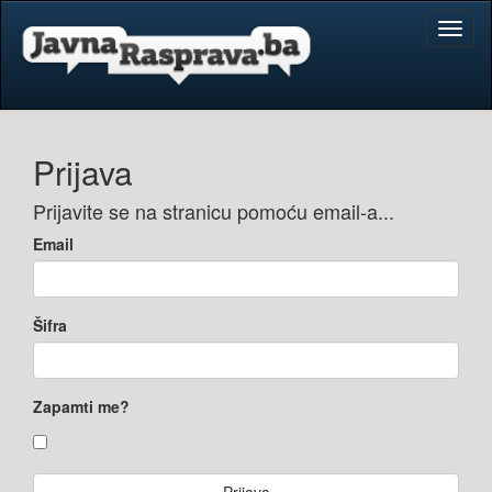
Toggl
naviga
Prijava
Prijavite se na stranicu pomoću email-a...
Email
Šifra
Zapamti me?