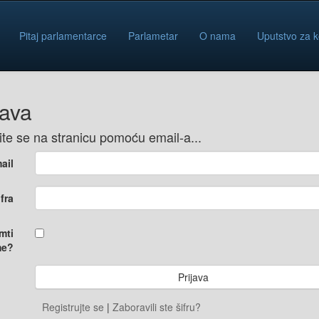
Pitaj parlamentarce
Parlametar
O nama
Uputstvo za k
java
vite se na stranicu pomoću email-a...
ail
ifra
mti
e?
Registrujte se
|
Zaboravili ste šifru?