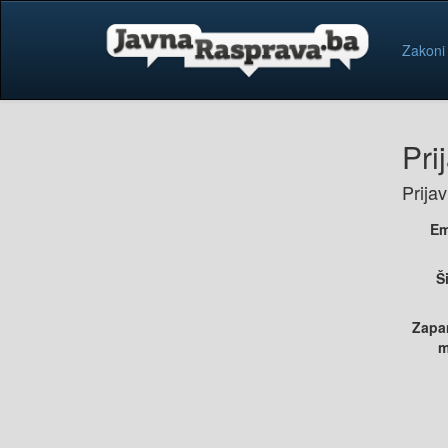
Zakoni
Pri
Prija
Em
Š
Zapa
m